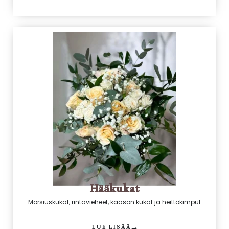
Hääkukat
Morsiuskukat, rintavieheet, kaason kukat ja heittokimput
LUE LISÄÄ