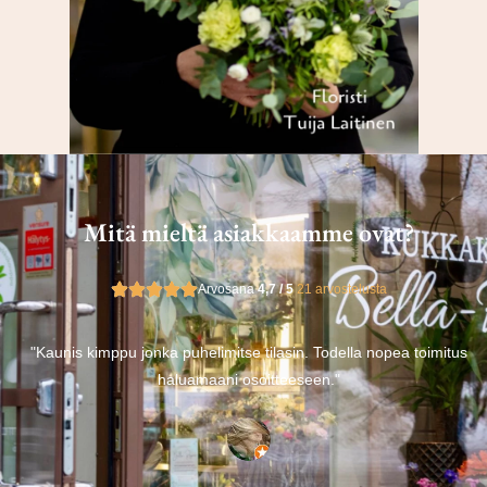
Mitä mieltä asiakkaamme ovat?
Arvosana
4,7 / 5
21 arvostelusta
s
"Kaunis kimppu jonka puhelimitse tilasin. Todella nopea toimitus
n
haluamaani osoitteeseen."