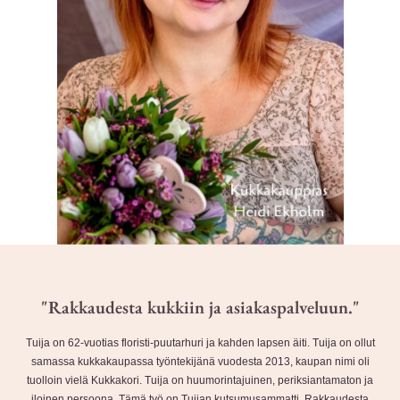
"Rakkaudesta kukkiin ja asiakaspalveluun."
Tuija on 62-vuotias floristi-puutarhuri ja kahden lapsen äiti. Tuija on ollut
samassa kukkakaupassa työntekijänä vuodesta 2013, kaupan nimi oli
tuolloin vielä Kukkakori. Tuija on huumorintajuinen, periksiantamaton ja
iloinen persoona. Tämä työ on Tuijan kutsumusammatti. Rakkaudesta