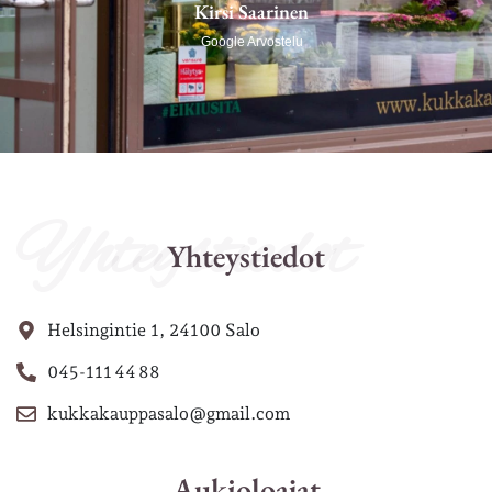
Kirsi Saarinen
Google Arvostelu
Yhteystiedot
Yhteystiedot
Helsingintie 1, 24100 Salo
045-111 44 88
kukkakauppasalo@gmail.com
Aukioloajat