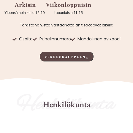
Arkisin
Viikonloppuisin
Yleensä noin kello 12-19.
Lauantaisin 11-15.
Tarkistahan, että vastaanottajan tiedot ovat oikein:
Osoite
Puhelinnumero
Mahdollinen ovikoodi
VERKKOKAUPPAAN
Henkilökunta
Henkilökunta