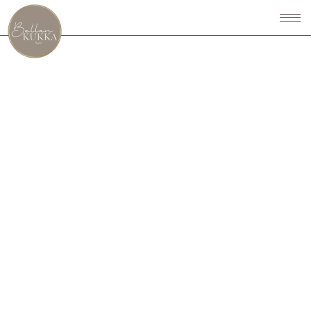
Trendikäs
kukkakauppasi Salon
sydämessä
VERKKOKAUPPAAN