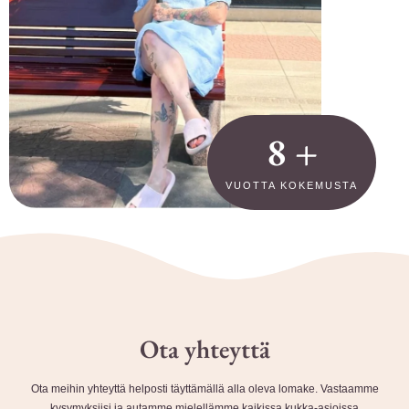
14
+
VUOTTA KOKEMUSTA
Ota yhteyttä
Ota meihin yhteyttä helposti täyttämällä alla oleva lomake. Vastaamme
kysymyksiisi ja autamme mielellämme kaikissa kukka-asioissa