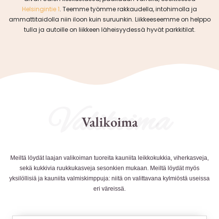
Helsingintie 1
. Teemme työmme rakkaudella, intohimolla ja
ammattitaidolla niin iloon kuin suruunkin. Liikkeeseemme on helppo
tulla ja autoille on liikkeen läheisyydessä hyvät parkkitilat.
Valikoima
Valikoima
Meiltä löydät laajan valikoiman tuoreita kauniita leikkokukkia, viherkasveja,
sekä kukkivia ruukkukasveja sesonkien mukaan.
Meiltä löydät myös
yksilöllisiä ja kauniita valmiskimppuja: niitä on valittavana kylmiöstä useissa
eri väreissä.